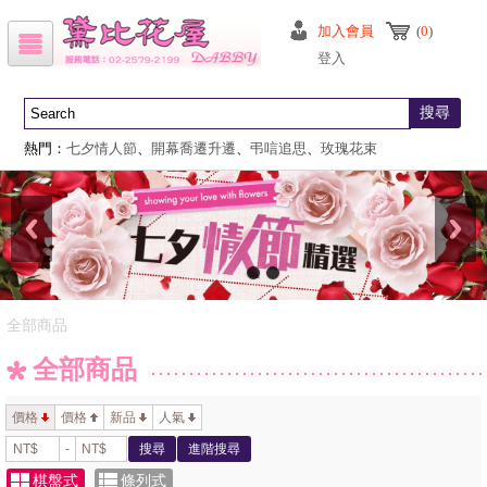
加入會員
(
0
)
登入
搜尋
熱門：
七夕情人節
、
開幕喬遷升遷
、
弔唁追思
、
玫瑰花束
全部商品
全部商品
價格
價格
新品
人氣
-
搜尋
進階搜尋
棋盤式
條列式