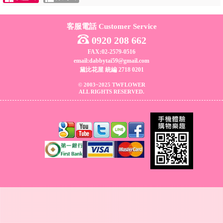
客服電話 Customer Service
0920 208 662
FAX:02-2579-0516
email:dabbytai59@gmail.com
黛比花屋 統編 2718 0201
© 2003~2025 TWFLOWER
ALL RIGHTS RESERVED.