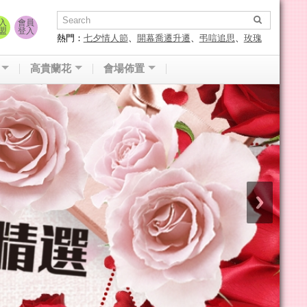
入
會員
盟
登入
熱門：
七夕情人節
、
開幕喬遷升遷
、
弔唁追思
、
玫瑰
花束
高貴蘭花
會場佈置