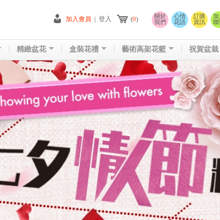
關於
心情
訂購
加
加入會員
|
登入
(
0
)
我們
花語
資訊
聯
精緻盆花
盒裝花禮
藝術高架花籃
祝賀盆栽