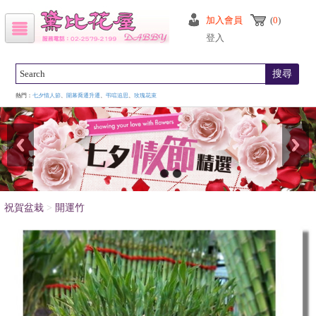
加入會員
(
0
)
登入
搜尋
熱門：
七夕情人節
、
開幕喬遷升遷
、
弔唁追思
、
玫瑰花束
祝賀盆栽
>
開運竹