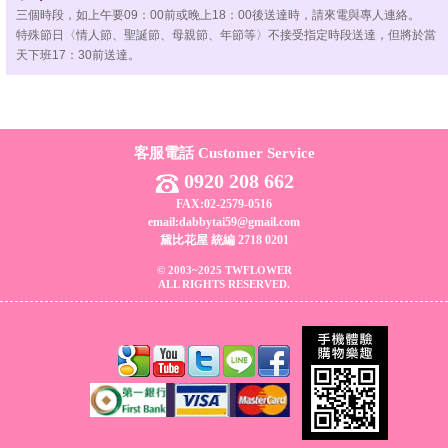
三個時段，如上午要09：00前或晚上18：00後送達時，請來電與專人連絡。
特殊節日〈情人節、聖誕節、母親節、年節等〉不接受指定時段送達，但將於當
天下班17：30前送達。
客服電話 Customer Service
0920 208 662
FAX:02-2579-0516
email:dabbytai59@gmail.com
黛比花屋 統編 2718 0201
© 2003~2025 TWFLOWER
ALL RIGHTS RESERVED.