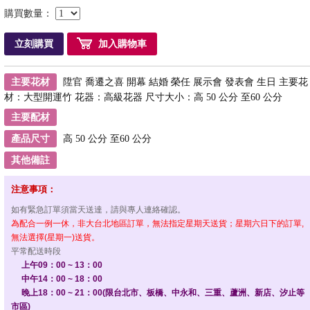
購買數量：
立刻購買
加入購物車
主要花材
陞官 喬遷之喜 開幕 結婚 榮任 展示會 發表會 生日 主要花
材：大型開運竹 花器：高級花器 尺寸大小：高 50 公分 至60 公分
主要配材
產品尺寸
高 50 公分 至60 公分
其他備註
注意事項：
如有緊急訂單須當天送達，請與專人連絡確認。
為配合一例一休，非大台北地區訂單，無法指定星期天送貨；星期六日下的訂單,
無法選擇(星期一)送貨。
平常配送時段
上午09：00 ~ 13：00
中午14：00 ~ 18：00
晚上18：00 ~ 21：00(限台北市、板橋、中永和、三重、蘆洲、新店、汐止等
市區)