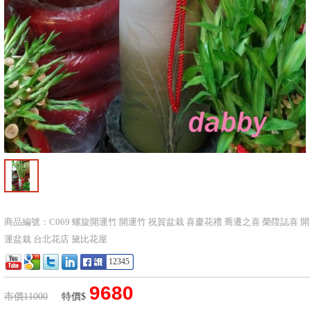
商品編號：C069 螺旋開運竹 開運竹 祝賀盆栽 喜慶花禮 喬遷之喜 榮陞誌喜 開
運盆栽 台北花店 黛比花屋
12345
9680
市價11000
特價$