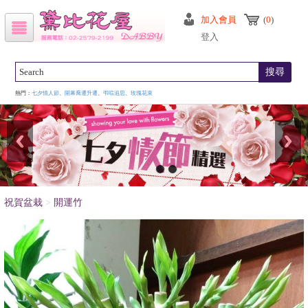
加入會員
(
0
)
登入
搜尋
熱門：
七夕情人節
、
開幕喬遷升遷
、
弔唁追思
、
玫瑰花束
祝賀盆栽
>
開運竹