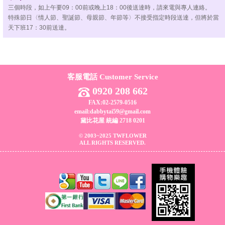
三個時段，如上午要09：00前或晚上18：00後送達時，請來電與專人連絡。
特殊節日〈情人節、聖誕節、母親節、年節等〉不接受指定時段送達，但將於當
天下班17：30前送達。
客服電話 Customer Service
0920 208 662
FAX:02-2579-0516
email:dabbytai59@gmail.com
黛比花屋 統編 2718 0201
© 2003~2025 TWFLOWER
ALL RIGHTS RESERVED.