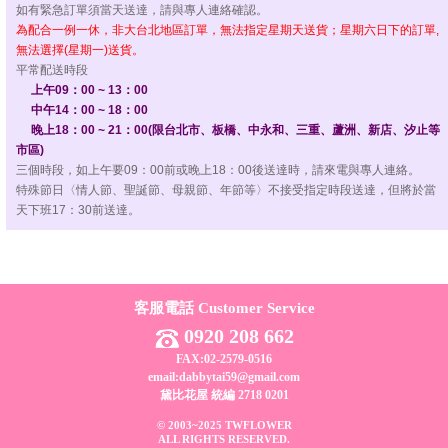
如有緊急訂單須當天送達，請與專人連絡確認。
為配合一例一休，非大台北地區訂單，無法指定星期天送貨；星期六日下的訂單,
無法選擇(星期一)送貨。
平常配送時段
上午09：00 ~ 13：00
中午14：00 ~ 18：00
晚上18：00 ~ 21：00(限台北市、板橋、中永和、三重、蘆洲、新店、汐止等
市區)
三個時段，如上午要09：00前或晚上18：00後送達時，請來電與專人連絡。
特殊節日〈情人節、聖誕節、母親節、年節等〉不接受指定時段送達，但將於當
天下班17：30前送達。
客服電話 Customer Service
0920 208 662
FAX:02-2579-0516
email:dabbytai59@gmail.com
黛比花屋 統編 2718 0201
© 2003~2025 TWFLOWER
ALL RIGHTS RESERVED.