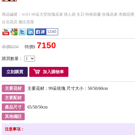
商品編號：A101 99朵大型玫瑰花束 情人節 生日 特殊節慶 玫瑰花束 求婚花禮
台北花店 黛比花屋
12345
7150
市價8250
特價$
購買數量：
立刻購買
加入購物車
主要花材
主要花材：99朵玫瑰 尺寸大小：50/50/60cm
主要配材
產品尺寸
65/50/50cm
其他備註
注意事項：