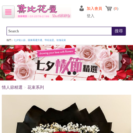
加入會員
(
0
)
登入
搜尋
熱門：
七夕情人節
、
開幕喬遷升遷
、
弔唁追思
、
玫瑰花束
情人節精選
>
花束系列