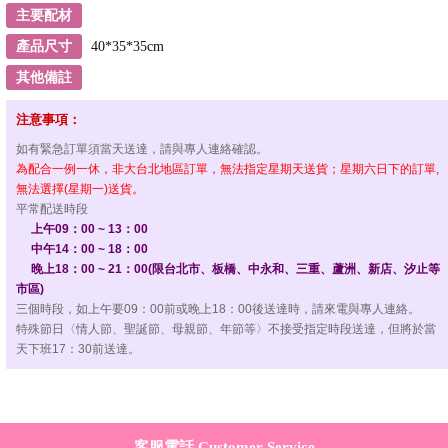
主要配材
產品尺寸
40*35*35cm
其他備註
注意事項：
如有緊急訂單須當天送達，請與專人連絡確認。
為配合一例一休，非大台北地區訂單，無法指定星期天送貨；星期六日下的訂單,
無法選擇(星期一)送貨。
平常配送時段
上午09：00 ~ 13：00
中午14：00 ~ 18：00
晚上18：00 ~ 21：00(限台北市、板橋、中永和、三重、蘆洲、新店、汐止等
市區)
三個時段，如上午要09：00前或晚上18：00後送達時，請來電與專人連絡。
特殊節日〈情人節、聖誕節、母親節、年節等〉不接受指定時段送達，但將於當
天下班17：30前送達。
客服電話 Customer Service