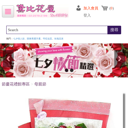
加入會員
(
0
)
登入
搜尋
熱門：
七夕情人節
、
開幕喬遷升遷
、
弔唁追思
、
玫瑰花束
節慶花禮館專區
>
母親節