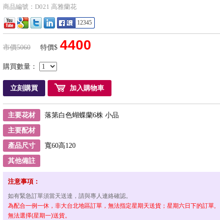
商品編號：D021 高雅蘭花
12345
4400
市價5060
特價$
購買數量：
立刻購買
加入購物車
主要花材
落第白色蝴蝶蘭6株 小品
主要配材
產品尺寸
寬60高120
其他備註
注意事項：
如有緊急訂單須當天送達，請與專人連絡確認。
為配合一例一休，非大台北地區訂單，無法指定星期天送貨；星期六日下的訂單,
無法選擇(星期一)送貨。