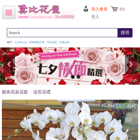
加入會員
(
0
)
登入
搜尋
熱門：
七夕情人節
、
開幕喬遷升遷
、
弔唁追思
、
玫瑰花束
藝術高架花籃
>
追思花禮