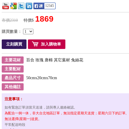
12345
1869
市價2310
特價$
購買數量：
立刻購買
加入購物車
主要花材
百合 玫瑰 唐棉 其它葉材 兔絲花
主要配材
產品尺寸
50cmx20cmx70cm
其他備註
注意事項：
如有緊急訂單須當天送達，請與專人連絡確認。
為配合一例一休，非大台北地區訂單，無法指定星期天送貨；星期六日下的訂單,
無法選擇(星期一)送貨。
平常配送時段