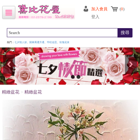
加入會員
(
0
)
登入
搜尋
熱門：
七夕情人節
、
開幕喬遷升遷
、
弔唁追思
、
玫瑰花束
精緻盆花
>
精緻盆花