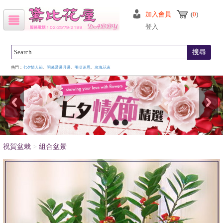
加入會員
(
0
)
登入
搜尋
熱門：
七夕情人節
、
開幕喬遷升遷
、
弔唁追思
、
玫瑰花束
祝賀盆栽
>
組合盆景