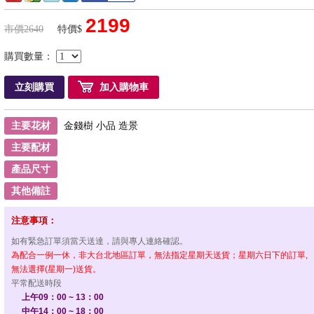
2199
市價2640
特價$
購買數量：
立刻購買
加入購物車
主要花材
金錢樹 小品 造景
主要配材
產品尺寸
其他備註
注意事項：
如有緊急訂單須當天送達，請與專人連絡確認。
為配合一例一休，非大台北地區訂單，無法指定星期天送貨；星期六日下的訂單,
無法選擇(星期一)送貨。
平常配送時段
上午09：00 ~ 13：00
中午14：00 ~ 18：00