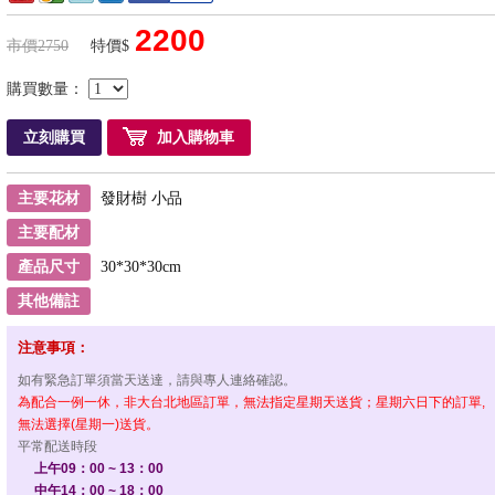
2200
市價2750
特價$
購買數量：
立刻購買
加入購物車
主要花材
發財樹 小品
主要配材
產品尺寸
30*30*30cm
其他備註
注意事項：
如有緊急訂單須當天送達，請與專人連絡確認。
為配合一例一休，非大台北地區訂單，無法指定星期天送貨；星期六日下的訂單,
無法選擇(星期一)送貨。
平常配送時段
上午09：00 ~ 13：00
中午14：00 ~ 18：00