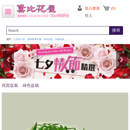
加入會員
(
0
)
登入
搜尋
熱門：
七夕情人節
、
開幕喬遷升遷
、
弔唁追思
、
玫瑰花束
祝賀盆栽
>
綠色盆栽