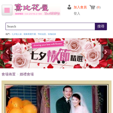
加入會員
(
0
)
登入
搜尋
熱門：
七夕情人節
、
開幕喬遷升遷
、
弔唁追思
、
玫瑰花束
會場佈置
>
婚禮會場