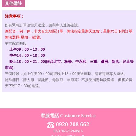
其他備註
注意事項：
如有緊急訂單須當天送達，請與專人連絡確認。
為配合一例一休，非大台北地區訂單，無法指定星期天送貨；星期六日下的訂單,
無法選擇(星期一)送貨。
平常配送時段
上午09：00 ~ 13：00
中午14：00 ~ 18：00
晚上18：00 ~ 21：00(限台北市、板橋、中永和、三重、蘆洲、新店、汐止等
市區)
三個時段，如上午要09：00前或晚上18：00後送達時，請來電與專人連絡。
特殊節日〈情人節、聖誕節、母親節、年節等〉不接受指定時段送達，但將於當
天下班17：30前送達。
客服電話 Customer Service
0920 208 662
FAX:02-2579-0516