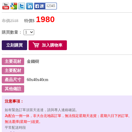
12345
1980
市價2518
特價$
購買數量：
立刻購買
加入購物車
主要花材
金錢樹
主要配材
產品尺寸
60x40x40cm
其他備註
注意事項：
如有緊急訂單須當天送達，請與專人連絡確認。
為配合一例一休，非大台北地區訂單，無法指定星期天送貨；星期六日下的訂單,
無法選擇(星期一)送貨。
平常配送時段