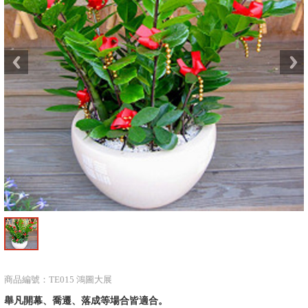
商品編號：TE015 鴻圖大展
舉凡開幕、喬遷、落成等場合皆適合。