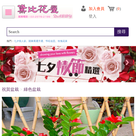
加入會員
(
0
)
登入
搜尋
熱門：
七夕情人節
、
開幕喬遷升遷
、
弔唁追思
、
玫瑰花束
祝賀盆栽
>
綠色盆栽