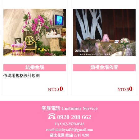
結婚會場
婚禮會場佈置
依現場規格設計規劃
0
0
NTD:$
NTD:$
客服電話 Customer Service
0920 208 662
FAX:02-2579-0516
email:dabbytai59@gmail.com
黛比花屋 統編 2718 0201