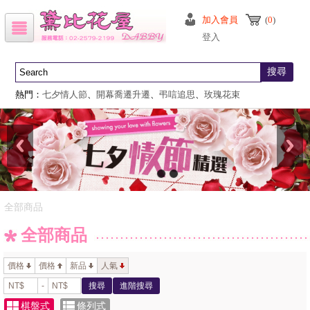
加入會員
(
0
)
登入
搜尋
熱門：
七夕情人節
、
開幕喬遷升遷
、
弔唁追思
、
玫瑰花束
全部商品
全部商品
價格
價格
新品
人氣
-
搜尋
進階搜尋
棋盤式
條列式