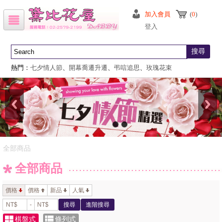
加入會員
(
0
)
登入
搜尋
熱門：
七夕情人節
、
開幕喬遷升遷
、
弔唁追思
、
玫瑰花束
全部商品
全部商品
價格
價格
新品
人氣
-
搜尋
進階搜尋
棋盤式
條列式