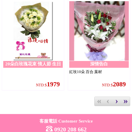
20朵白玫瑰花束 情人節 生日
深情告白
特殊節慶 玫瑰花束 白玫瑰 白
紅玫10朵.百合.葉材
色情人節 紀念日 台北花店 黛
比花屋
1979
2089
NTD:$
NTD:$
«
‹
›
»
客服電話 Customer Service
0920 208 662