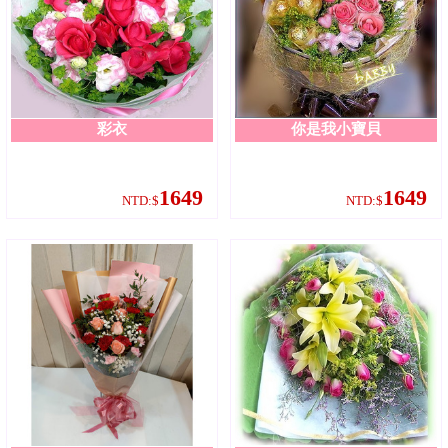
彩衣
你是我小寶貝
1649
1649
NTD:$
NTD:$