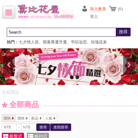
加入會員
(
0
)
登入
搜尋
熱門：
七夕情人節
、
開幕喬遷升遷
、
弔唁追思
、
玫瑰花束
全部商品
全部商品
價格
價格
新品
人氣
-
搜尋
進階搜尋
棋盤式
條列式