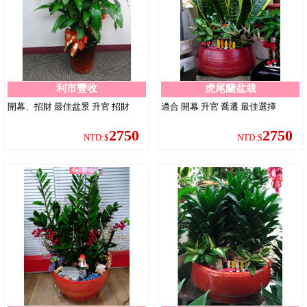
利市豐收
虎尾蘭盆栽
開幕、招財 最佳盆景 升官 招財
適合 開幕 升官 喬遷 最佳選擇
2750
2750
NTD:$
NTD:$