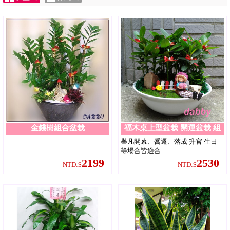
金錢樹組合盆栽
福木桌上型盆栽 開運盆栽 組
合盆栽 台北花店 黛比花屋
舉凡開幕、喬遷、落成 升官 生日
等場合皆適合
2199
2530
NTD:$
NTD:$