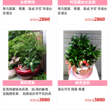
金碧輝煌
阿菠蘿組合盆栽
舉凡開幕、喬遷、落成 升官 等場合
舉凡開幕、喬遷、落成 升官 等場合
皆適合
皆適合
2860
2860
NTD:$
NTD:$
萬商雲集
綠意盎然
富貴樹被喻為長壽、福 祿的象徵，
適合升官 開幕 喬遷
是餽贈長輩、 祝壽或祈求平安的高
貴植 物。
3080
3080
NTD:$
NTD:$