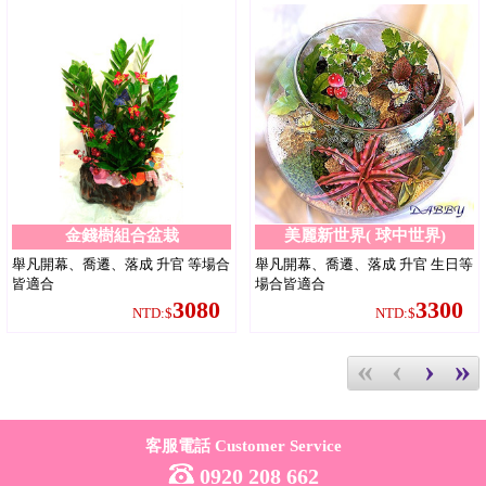
金錢樹組合盆栽
美麗新世界( 球中世界)
舉凡開幕、喬遷、落成 升官 等場合
舉凡開幕、喬遷、落成 升官 生日等
皆適合
場合皆適合
3080
3300
NTD:$
NTD:$
«
‹
›
»
客服電話 Customer Service
0920 208 662